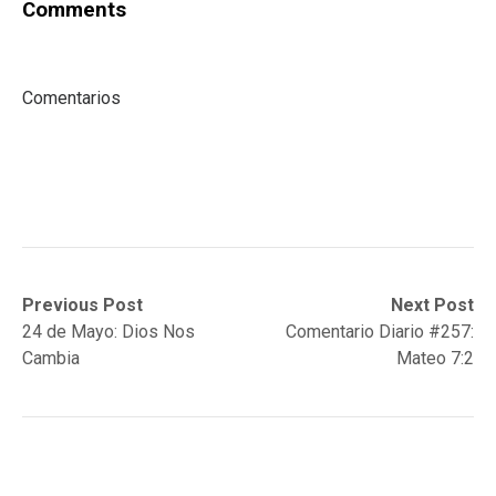
Comments
Comentarios
Post
Previous
Next
Previous Post
Next Post
post:
post:
24 de Mayo: Dios Nos
Comentario Diario #257:
navigation
Cambia
Mateo 7:2