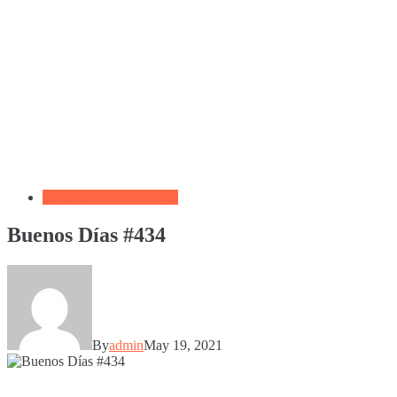
Biblia por Temas Miedo
Buenos Días #434
By
admin
May 19, 2021