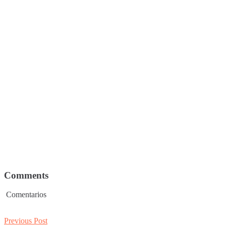
Comments
Comentarios
Post
Previous
Previous Post