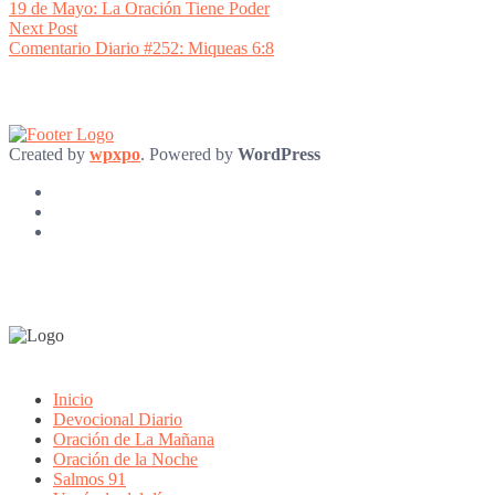
post:
19 de Mayo: La Oración Tiene Poder
navigation
Next
Next Post
post:
Comentario Diario #252: Miqueas 6:8
Created by
wpxpo
. Powered by
WordPress
Inicio
Devocional Diario
Oración de La Mañana
Oración de la Noche
Salmos 91