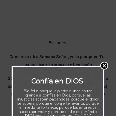
Es Lunes.
Comienza otra Semana Señor, yo la pongo en Tus
manos, bajo Tu amparo y bendición.
Sólo Tu conoces mis batallas. Ayúdame por favor a
Confía en DIOS
salir adelante. En Tu misericordia pongo a los míos,
"Se feliz, porque la piedra nunca es tan
cuídalos y no los desampares, porque hoy como
grande si confías en Dios, porque las
injusticias acaban pagándose, porque el dolor
siempre Te necesitamos Padre.
se supera, porque el coraje te levanta, porque
el miedo te fortalece, porque los errores te
hacen aprender y porque nadie es perfecto.
Amén.
DIOS hoy, camina contigo. Feliz Día."