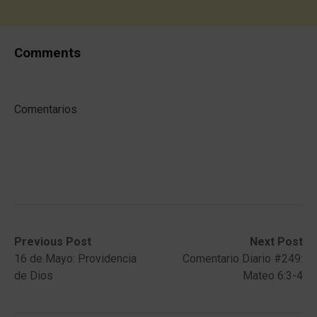
Comments
Comentarios
Post
Previous
Next
Previous Post
Next Post
post:
post:
16 de Mayo: Providencia
Comentario Diario #249:
navigation
de Dios
Mateo 6:3-4