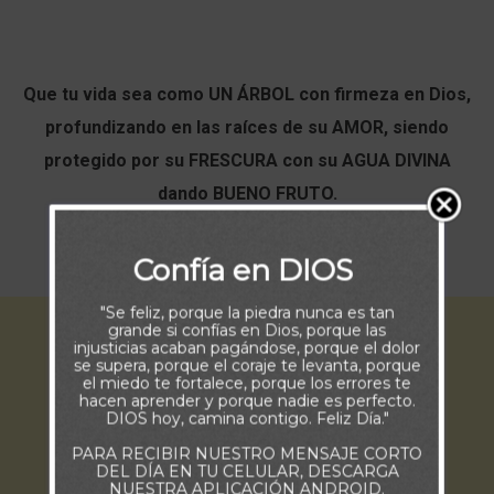
Que tu vida sea como UN ÁRBOL con firmeza en Dios,
profundizando en las raíces de su AMOR, siendo
protegido por su FRESCURA con su AGUA DIVINA
dando BUENO FRUTO.
Buenos Días.
Confía en DIOS
"Se feliz, porque la piedra nunca es tan
grande si confías en Dios, porque las
injusticias acaban pagándose, porque el dolor
se supera, porque el coraje te levanta, porque
el miedo te fortalece, porque los errores te
hacen aprender y porque nadie es perfecto.
DIOS hoy, camina contigo. Feliz Día."
PARA RECIBIR NUESTRO MENSAJE CORTO
DEL DÍA EN TU CELULAR, DESCARGA
NUESTRA APLICACIÓN ANDROID.