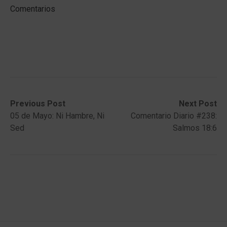
Comentarios
Post
Previous
Next
Previous Post
Next Post
post:
post:
05 de Mayo: Ni Hambre, Ni
Comentario Diario #238:
navigation
Sed
Salmos 18:6