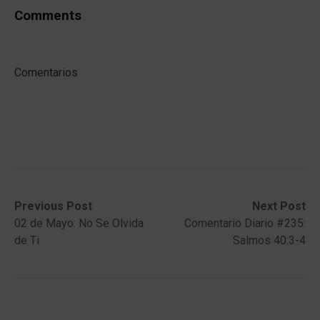
Comments
Comentarios
Post
Previous
Next
Previous Post
Next Post
post:
post:
02 de Mayo: No Se Olvida
Comentario Diario #235:
navigation
de Ti
Salmos 40:3-4