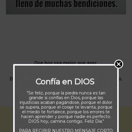
Que hoy sea mejor que ayer.
Dios te regale un día lleno de muchas bendiciones.
Confía en DIOS
"Se feliz, porque la piedra nunca es tan
Buenos Días
grande si confías en Dios, porque las
injusticias acaban pagándose, porque el dolor
se supera, porque el coraje te levanta, porque
el miedo te fortalece, porque los errores te
hacen aprender y porque nadie es perfecto.
DIOS hoy, camina contigo. Feliz Día."
PARA RECIBIR NUESTRO MENSAJE CORTO