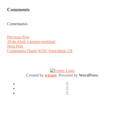
Comments
Comentarios
Post
Previous
Previous Post
post:
29 de Abril: Llenura espiritual
navigation
Next
Next Post
post:
Comentario Diario #229: Apocalipse 1:8
Created by
wpxpo
. Powered by
WordPress