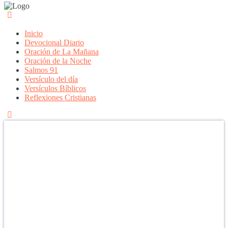
Inicio
Devocional Diario
Oración de La Mañana
Oración de la Noche
Salmos 91
Versículo del día
Versículos Bíblicos
Reflexiones Cristianas
Confía en DIOS
"Se feliz, porque la piedra nunca es tan grande si confías en Dios,
porque las injusticias acaban pagándose, porque el dolor se supera,
porque el coraje te levanta, porque el miedo te fortalece, porque los
errores te hacen aprender y porque nadie es perfecto. DIOS hoy,
camina contigo. Feliz Día."
PARA RECIBIR NUESTRO MENSAJE CORTO DEL DÍA EN
TU CELULAR, DESCARGA NUESTRA APLICACIÓN