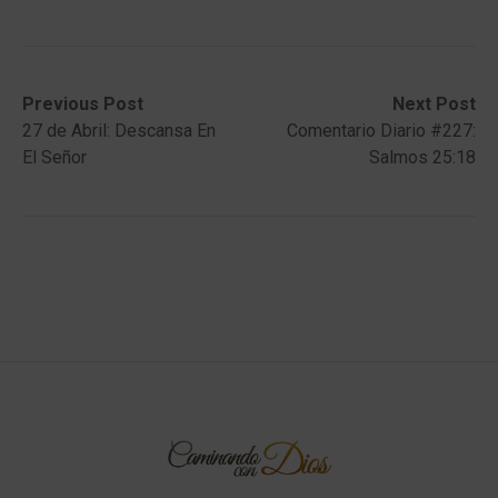
Post
Previous
Next
Previous Post
Next Post
post:
post:
27 de Abril: Descansa En
Comentario Diario #227:
navigation
El Señor
Salmos 25:18