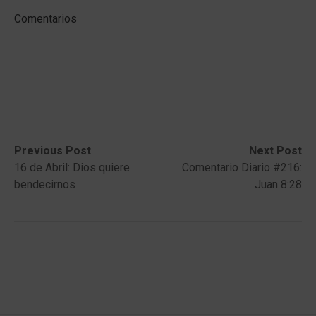
Comentarios
Post
Previous
Next
Previous Post
Next Post
post:
post:
16 de Abril: Dios quiere
Comentario Diario #216:
navigation
bendecirnos
Juan 8:28