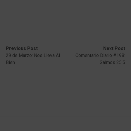
Post
Previous
Next
Previous Post
Next Post
post:
post:
29 de Marzo: Nos Lleva Al
Comentario Diario #198:
navigation
Bien
Salmos 25:5