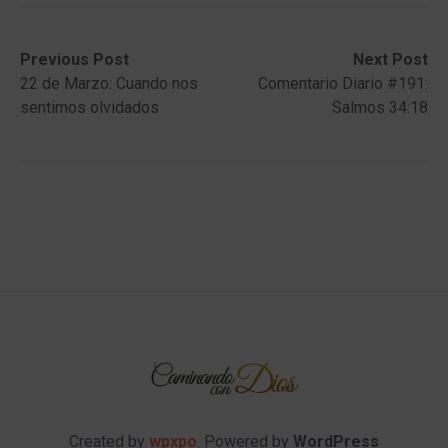
Post
Previous
Next
Previous Post
Next Post
post:
post:
22 de Marzo: Cuando nos
Comentario Diario #191:
navigation
sentimos olvidados
Salmos 34:18
Created by
wpxpo
. Powered by
WordPress