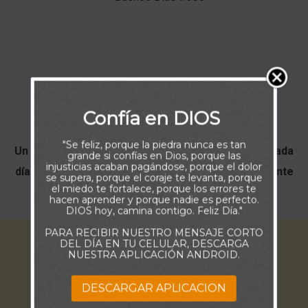
Confía en DIOS
Buenos Días
"Se feliz, porque la piedra nunca es tan
Un nuevo comienzo, un nuevo despertar y cómo cada
grande si confías en Dios, porque las
injusticias acaban pagándose, porque el dolor
día GRACIA A DIOS por todo lo bueno que diariamente
se supera, porque el coraje te levanta, porque
el miedo te fortalece, porque los errores te
nos regala.
hacen aprender y porque nadie es perfecto.
DIOS hoy, camina contigo. Feliz Día."
PARA RECIBIR NUESTRO MENSAJE CORTO
DEL DÍA EN TU CELULAR, DESCARGA
NUESTRA APLICACIÓN ANDROID.
DESCARGAR APLICACION