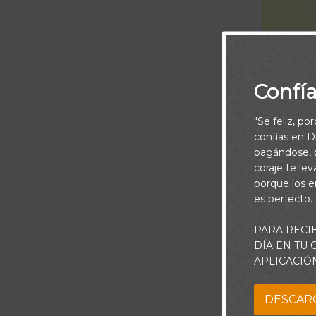
Confí
"Se feliz, po
confías en Di
pagándose, p
coraje te le
porque los e
es perfecto.
PARA RECI
DÍA EN TU
Esta 
APLICACIÓ
DESCAR