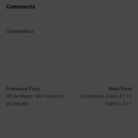
Comments
Comentarios
Post
Previous
Next
Previous Post
Next Post
post:
post:
08 de Marzo: Mi Padre me
Comentario Diario #177:
navigation
acompaña
Salmos 51:1