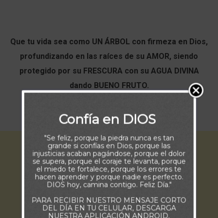
Que tu vida sea como UN ÁRBOL con firmeza en Dios,
profundizando en las raíces de su AMOR, siendo
protegido por su FRESCURA con su AGUA DIVINA
dando BUENO FRUTO.
Buenos Días.
Confía en DIOS
"Se feliz, porque la piedra nunca es tan
grande si confías en Dios, porque las
injusticias acaban pagándose, porque el dolor
se supera, porque el coraje te levanta, porque
el miedo te fortalece, porque los errores te
hacen aprender y porque nadie es perfecto.
DIOS hoy, camina contigo. Feliz Día."
PARA RECIBIR NUESTRO MENSAJE CORTO
DEL DÍA EN TU CELULAR, DESCARGA
NUESTRA APLICACIÓN ANDROID.