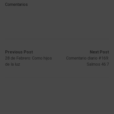
Comentarios
Post
Previous
Next
Previous Post
Next Post
post:
post:
28 de Febrero: Como hijos
Comentario diario #169:
navigation
de la luz
Salmos 46:7