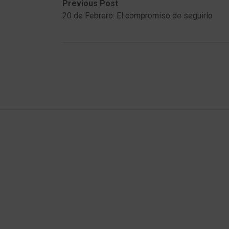
Post
Previous
Next
Previous Post
post:
post:
20 de Febrero: El compromiso de seguirlo
navigation