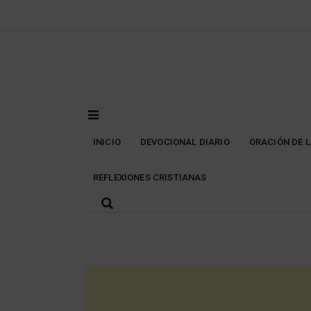
Skip
to
content
INICIO
DEVOCIONAL DIARIO
ORACIÓN DE 
REFLEXIONES CRISTIANAS