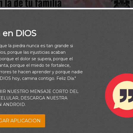
a en DIOS
rque la piedra nunca es tan grande si
os, porque las injusticias acaban
orque el dolor se supera, porque el
vanta, porque el miedo te fortalece,
rrores te hacen aprender y porque nadie
 DIOS hoy, camina contigo. Feliz Día."
Buenos Días.
BIR NUESTRO MENSAJE CORTO DEL
 CELULAR, DESCARGA NUESTRA
l de este día despeje cualquier tristeza y preocupación de
N ANDROID.
rrame en tu vida y en la de tu familia una hermosa lluvia d
GAR APLICACION