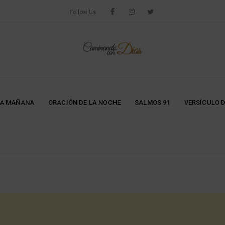
Follow Us
LA MAÑANA
ORACIÓN DE LA NOCHE
SALMOS 91
VERSÍCULO D