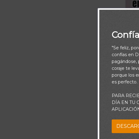
Confí
"Se feliz, po
confías en Di
pagándose, p
coraje te le
porque los e
es perfecto.
PARA RECI
DÍA EN TU
Que el so
APLICACIÓ
Y Que Dios de
DESCAR