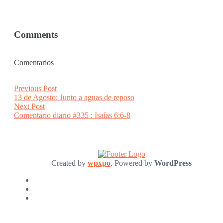
Comments
Comentarios
Post
Previous
Previous Post
post:
13 de Agosto: Junto a aguas de reposo
navigation
Next
Next Post
post:
Comentario diario #335 : Isaías 6:6-8
Created by
wpxpo
. Powered by
WordPress