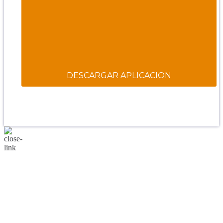
camina contigo. Feliz Día."
PARA RECIBIR NUESTRO MENSAJE CORTO DEL DÍA
EN TU CELULAR, DESCARGA NUESTRA APLICACIÓN
ANDROID.
DESCARGAR APLICACION