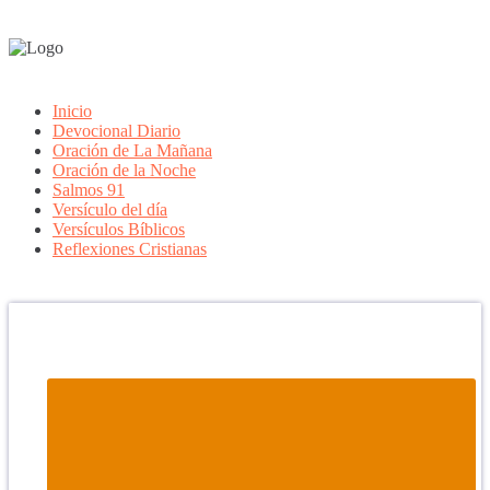
Inicio
Devocional Diario
Oración de La Mañana
Oración de la Noche
Salmos 91
Versículo del día
Versículos Bíblicos
Reflexiones Cristianas
Confía en DIOS
"Se feliz, porque la piedra nunca es tan grande si confías
en Dios, porque las injusticias acaban pagándose,
porque el dolor se supera, porque el coraje te levanta,
porque el miedo te fortalece, porque los errores te
hacen aprender y porque nadie es perfecto. DIOS hoy,