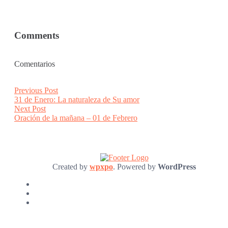
Comments
Comentarios
Post
Previous
Previous Post
post:
31 de Enero: La naturaleza de Su amor
navigation
Next
Next Post
post:
Oración de la mañana – 01 de Febrero
Created by
wpxpo
. Powered by
WordPress