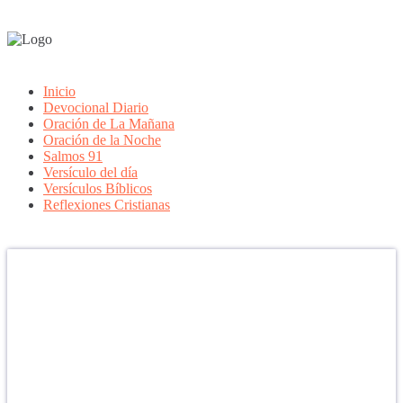
Inicio
Devocional Diario
Oración de La Mañana
Oración de la Noche
Salmos 91
Versículo del día
Versículos Bíblicos
Reflexiones Cristianas
Confía en DIOS
"Se feliz, porque la piedra nunca es tan grande si confías en Dios,
porque las injusticias acaban pagándose, porque el dolor se supera,
porque el coraje te levanta, porque el miedo te fortalece, porque los
errores te hacen aprender y porque nadie es perfecto. DIOS hoy,
camina contigo. Feliz Día."