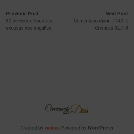
Post
Previous
Next
Previous Post
Next Post
post:
post:
30 de Enero: Nuestras
Comentario diario #140: 2
navigation
excusas nos engañan
Crónicas 32:7-8
Created by
wpxpo
. Powered by
WordPress