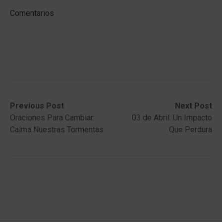
Comentarios
Post
Previous
Next
Previous Post
Next Post
post:
post:
Oraciones Para Cambiar:
03 de Abril: Un Impacto
navigation
Calma Nuestras Tormentas
Que Perdura