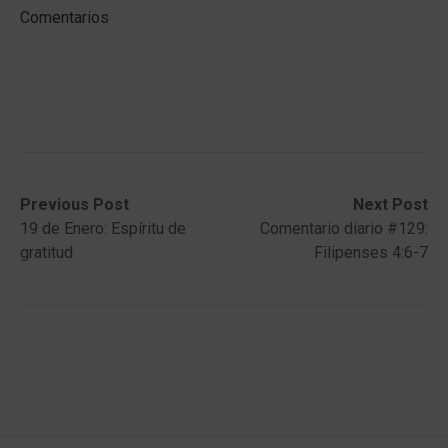
Comentarios
Post
Previous
Next
Previous Post
Next Post
post:
post:
19 de Enero: Espíritu de
Comentario diario #129:
navigation
gratitud
Filipenses 4:6-7