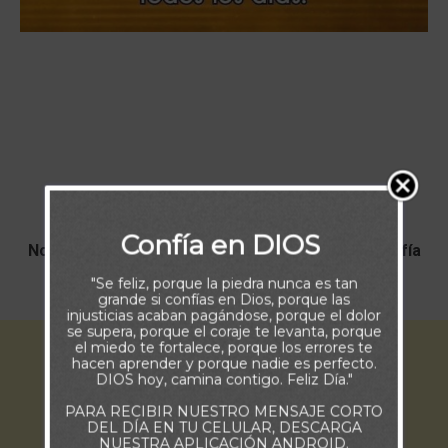
Buenos Días
Confía en DIOS
No te detengas, no te rindas, sigue remando, confía
en Dios y el renovará tus fuerzas.
"Se feliz, porque la piedra nunca es tan
grande si confías en Dios, porque las
injusticias acaban pagándose, porque el dolor
se supera, porque el coraje te levanta, porque
el miedo te fortalece, porque los errores te
hacen aprender y porque nadie es perfecto.
DIOS hoy, camina contigo. Feliz Día."
PARA RECIBIR NUESTRO MENSAJE CORTO
DEL DÍA EN TU CELULAR, DESCARGA
NUESTRA APLICACIÓN ANDROID.