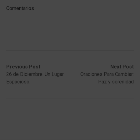
Comentarios
Post
Previous
Next
Previous Post
Next Post
post:
post:
26 de Diciembre: Un Lugar
Oraciones Para Cambiar:
navigation
Espacioso.
Paz y serenidad