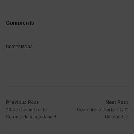
Comments
Comentarios
Post
Previous
Next
Previous Post
Next Post
post:
post:
23 de Diciembre: El
Comentario Diario #102:
navigation
Sermón de la montaña 8
Gálatas 6:2