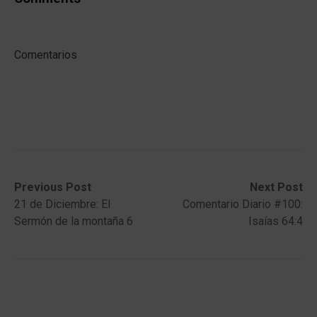
Comentarios
Post
Previous
Next
Previous Post
Next Post
post:
post:
21 de Diciembre: El
Comentario Diario #100:
navigation
Sermón de la montaña 6
Isaías 64:4