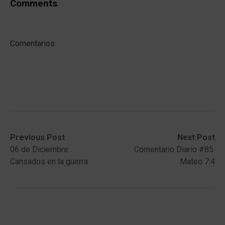
Comments
Comentarios
Post
Previous
Next
Previous Post
Next Post
post:
post:
06 de Diciembre:
Comentario Diario #85:
navigation
Cansados en la guerra
Mateo 7:4