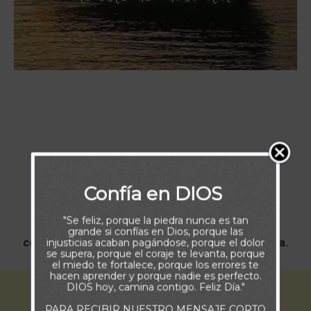
Gracias por este nuevo día Padre celestial.
Confía en DIOS
"Se feliz, porque la piedra nunca es tan
Hoy te entrego el remo para que seas Tu quien
grande si confías en Dios, porque las
conduzca mi barca a lo largo de este hermoso día.
injusticias acaban pagándose, porque el dolor
se supera, porque el coraje te levanta, porque
el miedo te fortalece, porque los errores te
hacen aprender y porque nadie es perfecto.
DIOS hoy, camina contigo. Feliz Día."
PARA RECIBIR NUESTRO MENSAJE CORTO