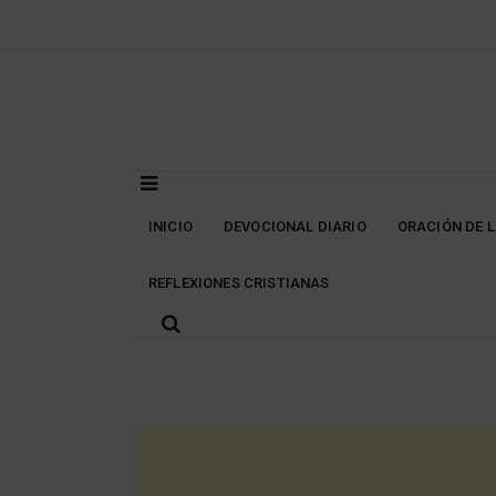
Skip
to
content
INICIO
DEVOCIONAL DIARIO
ORACIÓN DE 
REFLEXIONES CRISTIANAS