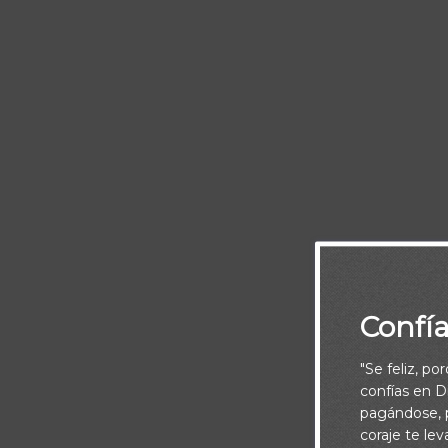
Di
Confí
"Se feliz, po
confías en Di
pagándose, p
coraje te le