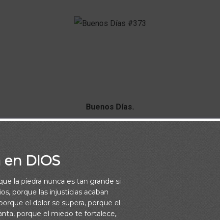
Buenos Días.
cen que no hay nada mejor que comenzar el día con un abra
a en DIOS
Aqui te mando uno bien grande.
rque la piedra nunca es tan grande si
Dios te bendiga.
os, porque las injusticias acaban
orque el dolor se supera, porque el
vanta, porque el miedo te fortalece,