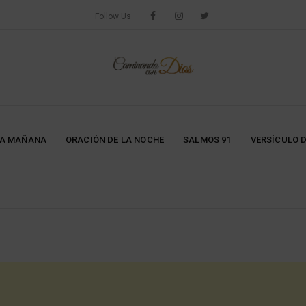
Follow Us
LA MAÑANA
ORACIÓN DE LA NOCHE
SALMOS 91
VERSÍCULO D