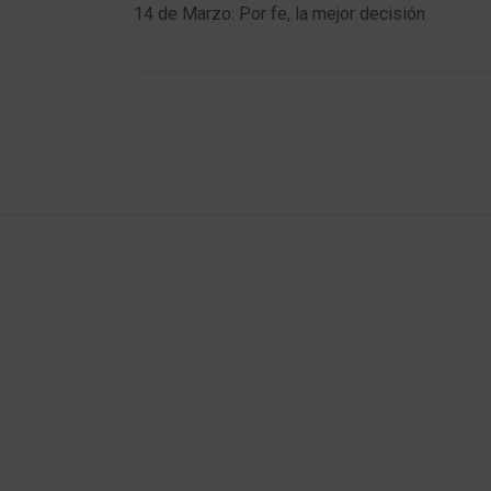
post:
post:
14 de Marzo: Por fe, la mejor decisión
navigation