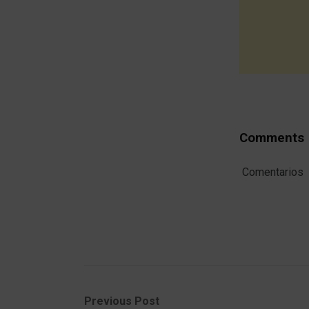
Comments
Comentarios
Post
Previous
Next
Previous Post