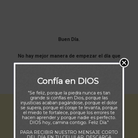
Buen Día.
No hay mejor manera de empezar el día que
encomendándome en las manos de DIOS.
Confía en DIOS
Que tus pasos sean bendecidos.
"Se feliz, porque la piedra nunca es tan
grande si confías en Dios, porque las
injusticias acaban pagándose, porque el dolor
se supera, porque el coraje te levanta, porque
el miedo te fortalece, porque los errores te
hacen aprender y porque nadie es perfecto.
DIOS hoy, camina contigo. Feliz Día."
PARA RECIBIR NUESTRO MENSAJE CORTO
DEL DÍA EN TU CELULAR, DESCARGA