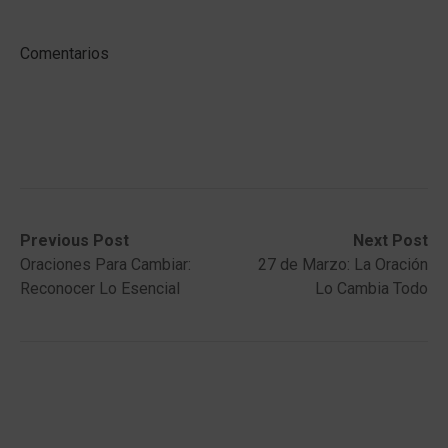
Comentarios
Post
Previous
Next
Previous Post
Next Post
post:
post:
Oraciones Para Cambiar:
27 de Marzo: La Oración
navigation
Reconocer Lo Esencial
Lo Cambia Todo