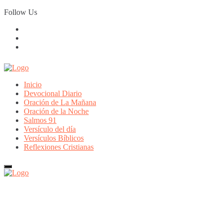
Skip
Follow Us
to
content
Inicio
Devocional Diario
Oración de La Mañana
Oración de la Noche
Salmos 91
Versículo del día
Versículos Bíblicos
Reflexiones Cristianas