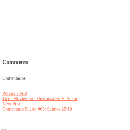
Comments
Comentarios
Post
Previous
Previous Post
post:
14 de Noviembre: Descansa En El Señor
navigation
Next
Next Post
post:
Comentario Diario #63: Salmos 25:18