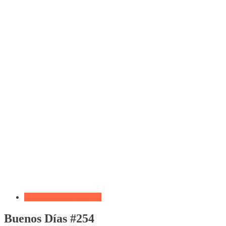
Biblia por Temas Miedo
Buenos Días #254