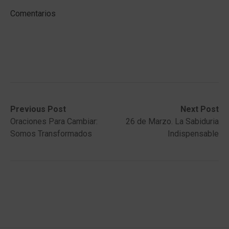
Comentarios
Post
Previous
Next
Previous Post
Next Post
post:
post:
Oraciones Para Cambiar:
26 de Marzo. La Sabiduria
navigation
Somos Transformados
Indispensable