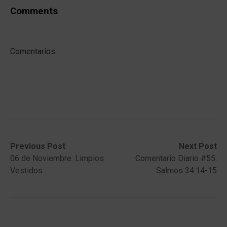
Comments
Comentarios
Post
Previous
Next
Previous Post
Next Post
post:
post:
06 de Noviembre: Limpios
Comentario Diario #55:
navigation
Vestidos
Salmos 34:14-15