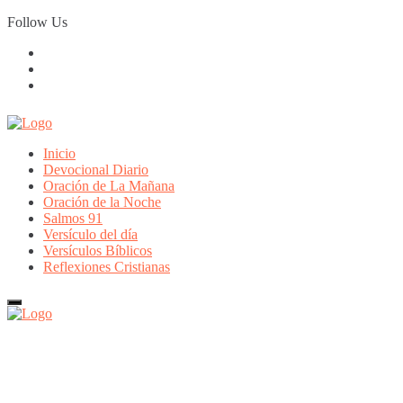
Skip
Follow Us
to
content
Inicio
Devocional Diario
Oración de La Mañana
Oración de la Noche
Salmos 91
Versículo del día
Versículos Bíblicos
Reflexiones Cristianas