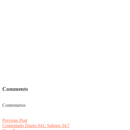
Comments
Comentarios
Post
Previous
Previous Post
post:
Comentario Diario #41: Salmos 34:7
navigation