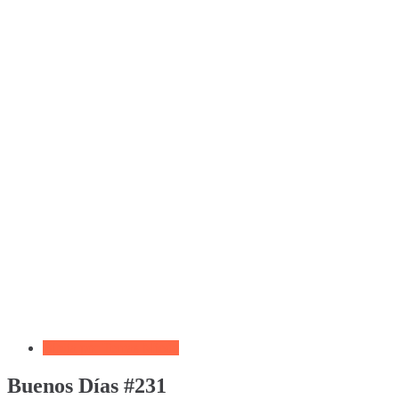
Biblia por Temas Miedo
Buenos Días #231