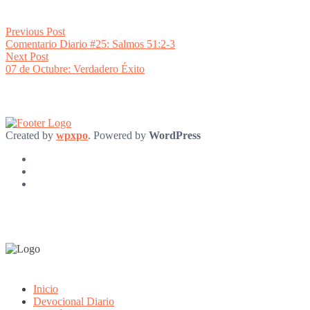
Post
Previous
Previous Post
post:
Comentario Diario #25: Salmos 51:2-3
navigation
Next
Next Post
post:
07 de Octubre: Verdadero Éxito
Created by
wpxpo
. Powered by
WordPress
Inicio
Devocional Diario