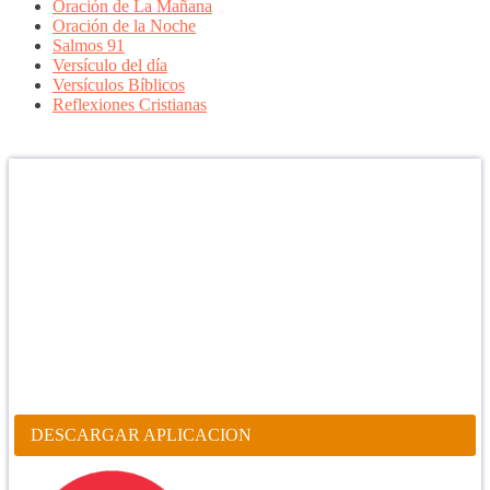
Oración de La Mañana
Oración de la Noche
Salmos 91
Versículo del día
Versículos Bíblicos
Reflexiones Cristianas
Confía en DIOS
"Se feliz, porque la piedra nunca es tan grande si confías en Dios,
porque las injusticias acaban pagándose, porque el dolor se supera,
porque el coraje te levanta, porque el miedo te fortalece, porque los
errores te hacen aprender y porque nadie es perfecto. DIOS hoy,
camina contigo. Feliz Día."
PARA RECIBIR NUESTRO MENSAJE CORTO DEL DÍA EN
TU CELULAR, DESCARGA NUESTRA APLICACIÓN
ANDROID.
DESCARGAR APLICACION