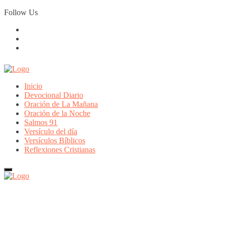
Skip
Follow Us
to
content
Inicio
Devocional Diario
Oración de La Mañana
Oración de la Noche
Salmos 91
Versículo del día
Versículos Bíblicos
Reflexiones Cristianas