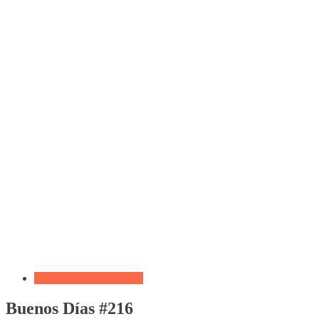
Biblia por Temas Miedo
Buenos Días #216