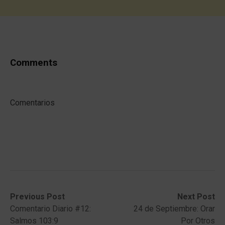
Comments
Comentarios
Post
Previous
Next
Previous Post
Next Post
post:
post:
Comentario Diario #12:
24 de Septiembre: Orar
navigation
Salmos 103:9
Por Otros