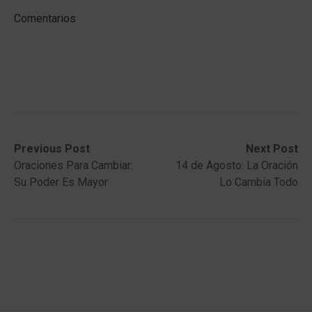
Comentarios
Post
Previous
Next
Previous Post
Next Post
post:
post:
Oraciones Para Cambiar:
14 de Agosto: La Oración
navigation
Su Poder Es Mayor
Lo Cambia Todo