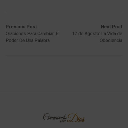
Post
Previous
Next
Previous Post
Next Post
post:
post:
Oraciones Para Cambiar: El
12 de Agosto: La Vida de
navigation
Poder De Una Palabra
Obediencia