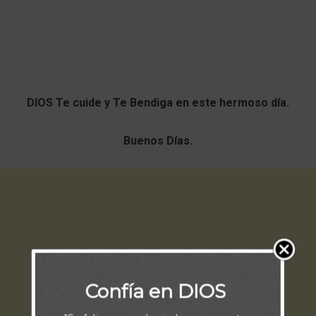
DIOS Te cuide y Te Bendiga en este hermoso día.
Buenos Días.
Confía en DIOS