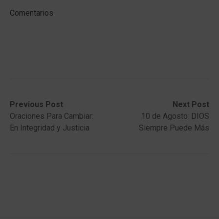
Comentarios
Post
Previous
Next
Previous Post
Next Post
post:
post:
Oraciones Para Cambiar:
10 de Agosto: DIOS
navigation
En Integridad y Justicia
Siempre Puede Más