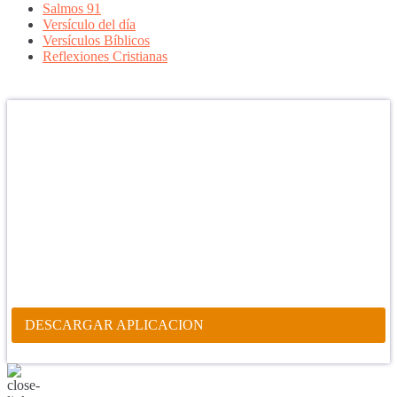
Salmos 91
Versículo del día
Versículos Bíblicos
Reflexiones Cristianas
Confía en DIOS
"Se feliz, porque la piedra nunca es tan grande si confías en Dios,
porque las injusticias acaban pagándose, porque el dolor se supera,
porque el coraje te levanta, porque el miedo te fortalece, porque los
errores te hacen aprender y porque nadie es perfecto. DIOS hoy,
camina contigo. Feliz Día."
PARA RECIBIR NUESTRO MENSAJE CORTO DEL DÍA EN
TU CELULAR, DESCARGA NUESTRA APLICACIÓN
ANDROID.
DESCARGAR APLICACION