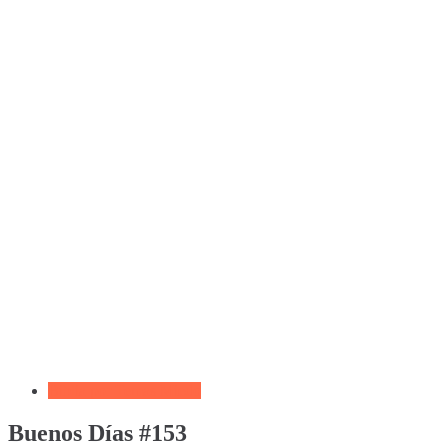
Biblia por Temas Miedo
Buenos Días #153