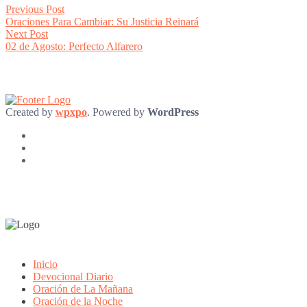
Post
Previous
Previous Post
post:
Oraciones Para Cambiar: Su Justicia Reinará
navigation
Next
Next Post
post:
02 de Agosto: Perfecto Alfarero
Created by
wpxpo
. Powered by
WordPress
Inicio
Devocional Diario
Oración de La Mañana
Oración de la Noche