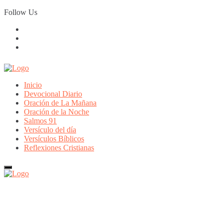
Skip
Follow Us
to
content
Inicio
Devocional Diario
Oración de La Mañana
Oración de la Noche
Salmos 91
Versículo del día
Versículos Bíblicos
Reflexiones Cristianas