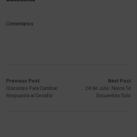
Comentarios
Post
Previous
Next
Previous Post
Next Post
post:
post:
Oraciones Para Cambiar:
24 de Julio: Nunca Te
navigation
Respuesta al Desafío
Encuentras Solo