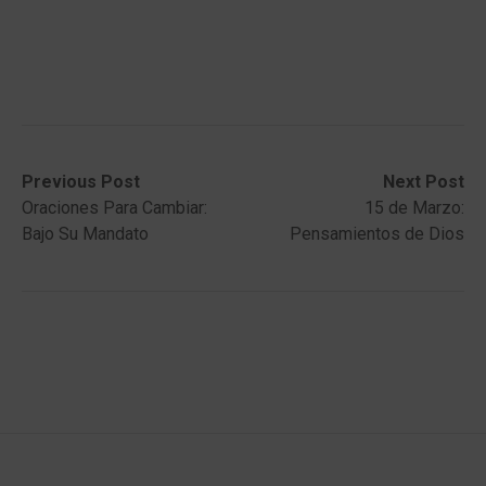
Post
Previous
Next
Previous Post
Next Post
post:
post:
Oraciones Para Cambiar:
15 de Marzo:
navigation
Bajo Su Mandato
Pensamientos de Dios