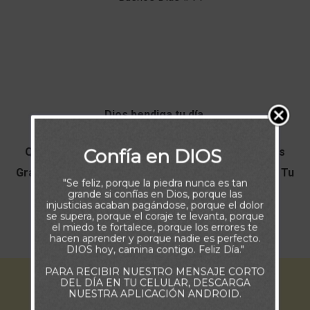
Dios bendiga tu día.
Confía en DIOS
Que hermoso es poder despertar y decirle a Dios
Gracias Padre por este nuevo día que me das, por Tu
"Se feliz, porque la piedra nunca es tan
amor y por el regalo más hermoso…
grande si confías en Dios, porque las
injusticias acaban pagándose, porque el dolor
se supera, porque el coraje te levanta, porque
el miedo te fortalece, porque los errores te
El don de la vida.
hacen aprender y porque nadie es perfecto.
DIOS hoy, camina contigo. Feliz Día."
PARA RECIBIR NUESTRO MENSAJE CORTO
DEL DÍA EN TU CELULAR, DESCARGA
NUESTRA APLICACIÓN ANDROID.