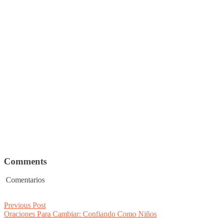
Comments
Comentarios
Post
Previous
Previous Post
post:
Oraciones Para Cambiar: Confiando Como Niños