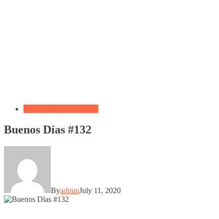
Biblia por Temas Miedo
Buenos Días #132
By
admin
July 11, 2020