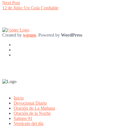
navigation
Next
Next Post
post:
12 de Julio: Un Guía Confiable
Created by
wpxpo
. Powered by
WordPress
Inicio
Devocional Diario
Oración de La Mañana
Oración de la Noche
Salmos 91
Versículo del día