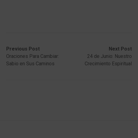
Post
Previous
Next
Previous Post
Next Post
post:
post:
Oraciones Para Cambiar:
24 de Junio: Nuestro
navigation
Sabio en Sus Caminos
Crecimiento Espiritual