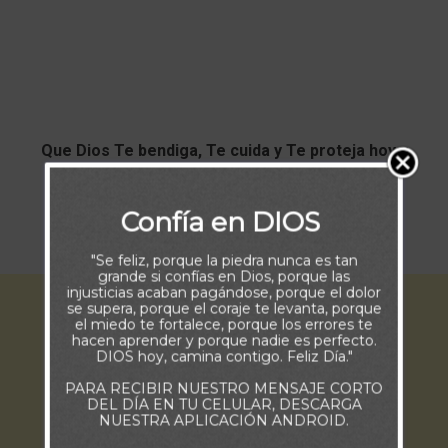
Que Dios Te bendiga, Te cuida y Te proteja hoy y
siempre.
Confía en DIOS
Feliz y Bendecido Día.
"Se feliz, porque la piedra nunca es tan
grande si confías en Dios, porque las
injusticias acaban pagándose, porque el dolor
se supera, porque el coraje te levanta, porque
el miedo te fortalece, porque los errores te
hacen aprender y porque nadie es perfecto.
DIOS hoy, camina contigo. Feliz Día."
PARA RECIBIR NUESTRO MENSAJE CORTO
DEL DÍA EN TU CELULAR, DESCARGA
NUESTRA APLICACIÓN ANDROID.