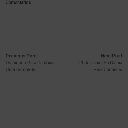
Comentarios
Post
Previous
Next
Previous Post
Next Post
post:
post:
Oraciones Para Cambiar:
21 de Junio: Su Gracia
navigation
Obra Completa
Para Continuar