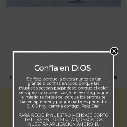
Buenos Días
Confía en DIOS
Muchas bendiciones van rumbo a ti para que te
levantes y empieces un nuevo día sonriente y feliz.
"Se feliz, porque la piedra nunca es tan
grande si confías en Dios, porque las
injusticias acaban pagándose, porque el dolor
se supera, porque el coraje te levanta, porque
el miedo te fortalece, porque los errores te
hacen aprender y porque nadie es perfecto.
DIOS hoy, camina contigo. Feliz Día."
PARA RECIBIR NUESTRO MENSAJE CORTO
DEL DÍA EN TU CELULAR, DESCARGA
NUESTRA APLICACIÓN ANDROID.