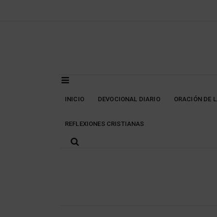
Skip
to
content
INICIO
DEVOCIONAL DIARIO
ORACIÓN DE 
REFLEXIONES CRISTIANAS