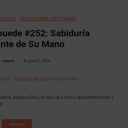
TICULOS
REFLEXIONES CRISTIANAS
puede #252: Sabiduría
nte de Su Mano
y
admin
August 2, 2026
iduría, pídala a Dios, el cual da a todos abundantemente y
-8
VER MÁS