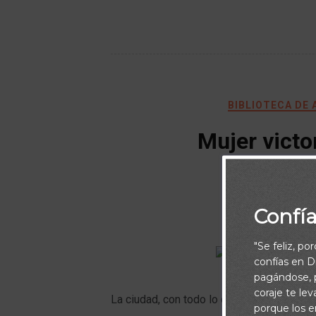
BIBLIOTECA DE
Mujer victo
caminar
B
Confí
"Se feliz, po
confías en Di
pagándose, p
coraje te le
La ciudad, con todo lo que hay en ella, s
porque los e