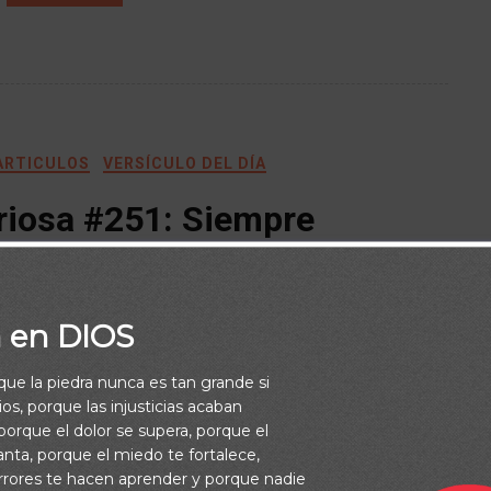
 ARTICULOS
VERSÍCULO DEL DÍA
riosa #251: Siempre
 en Su Voluntad
y
admin
August 1, 2026
a en DIOS
rque la piedra nunca es tan grande si
os, porque las injusticias acaban
orque el dolor se supera, porque el
vanta, porque el miedo te fortalece,
erá consagrada al Señor para su destrucción. Josué 6:17
rrores te hacen aprender y porque nadie