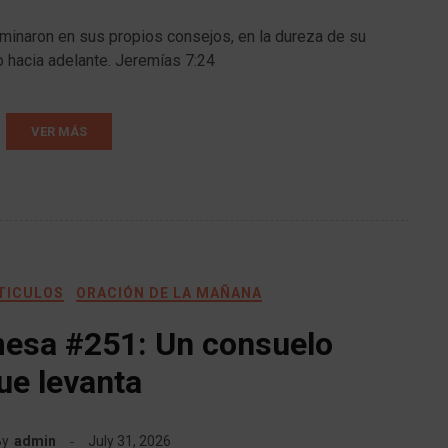
caminaron en sus propios consejos, en la dureza de su
o hacia adelante. Jeremías 7:24
VER MÁS
RTICULOS
ORACIÓN DE LA MAÑANA
mesa #251: Un consuelo
ue levanta
By
admin
July 31, 2026