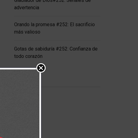
Gladiador de Dios#252: Señales de
advertencia
Orando la promesa #252: El sacrificio
más valioso
Gotas de sabiduría #252: Confianza de
todo corazón
FACEBOOK