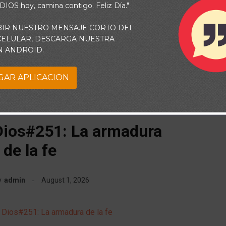
 DIOS hoy, camina contigo. Feliz Día."
VER MÁS
BIR NUESTRO MENSAJE CORTO DEL
 CELULAR, DESCARGA NUESTRA
N ANDROID.
GAR APLICACION
RTICULOS
VERSÍCULOS BÍBLICOS
Dios#251: La armadura
de la fe
y
admin
August 1, 2026