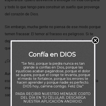
y todo lo que tengo para construir un sueño que provenga
del corazón de Dios.
Sin embargo, mucha gente no piensa de ese modo porque
temen fracasar. El temor al fracaso es peligroso. Si te
dejas dominar por éste, te obligará a llevar a cabo aquello
que inevitablemente garantizará tu fracaso.
Confía en DIOS
¿Cómo puedes contrarrestar el temor al fracaso?
"Se feliz, porque la piedra nunca es tan
grande si confías en Dios, porque las
injusticias acaban pagándose, porque el dolor
Aumenta tu esperanza. Siéntate a solas con Dios y
se supera, porque el coraje te levanta, porque
el miedo te fortalece, porque los errores te
escúchalo. Medita en las promesas bíblicas hasta que la
hacen aprender y porque nadie es perfecto.
DIOS hoy, camina contigo. Feliz Día."
imagen sea tan clara en tu interior que nada pueda
PARA RECIBIR NUESTRO MENSAJE CORTO
sacudirla.
DEL DÍA EN TU CELULAR, DESCARGA
NUESTRA APLICACIÓN ANDROID.