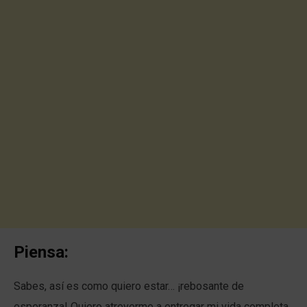
Piensa:
Sabes, así es como quiero estar… ¡rebosante de
esperanza! Quiero atreverme a entregar mi vida completa