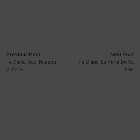
Post
Previous
Next
Previous Post
Next Post
post:
post:
Fe Diaria: Aqui Nuestra
Fe Diaria: Es Parte De Su
navigation
Victoria
Plan