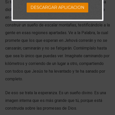
Si te encuentras postrado en una cama y el médico te ha
DESCARGAR APLICACION
dicho que nunca más podrás caminar, en vez de sumirte
en ese mal diagnóstico, comienza a soñar. Empieza a
construir un sueño de escalar montañas, testificándole a la
gente en esas regiones apartadas. Ve a la Palabra, la cual
promete que los que esperan en Jehová correrán y no se
cansarán; caminarán y no se fatigarán. Contémplalo hasta
que sea lo único que puedas ver. Imagínate caminando por
kilómetros y corriendo de un lugar a otro, compartiendo
con todos que Jesús te ha levantado y te ha sanado por
completo.
De eso se trata la esperanza. Es un sueño divino. Es una
imagen interna que es más grande que tú, porque está
construida sobre las promesas de Dios.