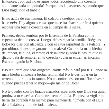
Entonces, ¿por qué no estamos todos recogiendo una cosecha
abundante cada temporada? Porque nos la pasamos esperando que
Dios haga todo el trabajo.
Él no actúa de esa manera. Él colabora
con
tigo
, pero no lo
hace
todo
. Hay algunas cosas que necesitas hacer por fe si quieres
recoger una buena cosecha en el tiempo de la siega.
Primero, debes sembrar por fe la semilla de la Palabra con la
esperanza de que crezca. Luego, debes regar la semilla. Riégalas
todos los días con alabanza y con el agua espiritual de la Palabra. Y
por último, tienes que ¡arrancar la maleza! Cuando la mala hierba
del rencor, la duda, el temor, el desaliento (y toda la basura que el
diablo trata de sembrar en tu cosecha) quieran entrar, arráncalas.
Éstas ahogarán la Palabra.
Eso requerirá que seas diligente. Nadie más lo hará por ti. Cuando la
mala hierba empiece a brotar, ¡elimínala! No le des lugar en tu
terreno ni por unos instantes. No te conformes con una flor silvestre
cuando puedes tener lo mejor—¡lo mejor de Dios!
No te quedes con los brazos cruzados esperando que Dios sea quien
produzca tu cosecha. Comienza sembrándola. Empieza a vigilar tu
tierra (tu corazón y tu mente) para mantenerla húmeda con el agua
de la Palabra y libre de toda maleza.