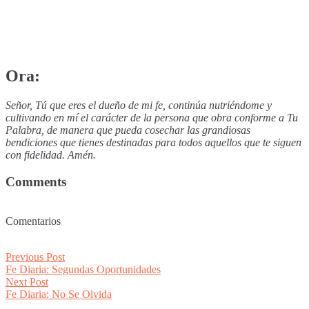
Ora:
Señor, Tú que eres el dueño de mi fe, continúa nutriéndome y
cultivando en mí el carácter de la persona que obra conforme a Tu
Palabra, de manera que pueda cosechar las grandiosas
bendiciones que tienes destinadas para todos aquellos que te siguen
con fidelidad. Amén.
Comments
Comentarios
Post
Previous
Previous Post
post:
Fe Diaria: Segundas Oportunidades
navigation
Next
Next Post
post:
Fe Diaria: No Se Olvida