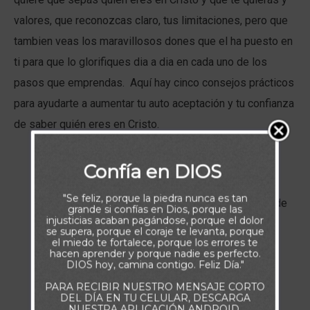
valores, que reconozcas claro, tus limitaciones, pero que
tambien veas los maravillosos dones que el ha puesto en
ti para que lo glorifiques dia a dia en cada uno de los
pasos que emprendas. Aquí hay cinco consejos prácticos
para ayudarte a aumentar tu auto aceptación y tu confianza
de saber quién eres en Cristo.
Nunca hables negativamente sobre ti. La
Confía en DIOS
comunicación de tu fe se hace efectiva al
"Se feliz, porque la piedra nunca es tan
reconocer cada cosa buena en ti a través de
grande si confías en Dios, porque las
injusticias acaban pagándose, porque el dolor
Cristo Jesús, no enfocándote en tus
se supera, porque el coraje te levanta, porque
el miedo te fortalece, porque los errores te
debilidades y defectos.
hacen aprender y porque nadie es perfecto.
DIOS hoy, camina contigo. Feliz Día."
Evita compararte con los demás. Peter se
PARA RECIBIR NUESTRO MENSAJE CORTO
DEL DÍA EN TU CELULAR, DESCARGA
encontró con este obstáculo cuando se
NUESTRA APLICACIÓN ANDROID.