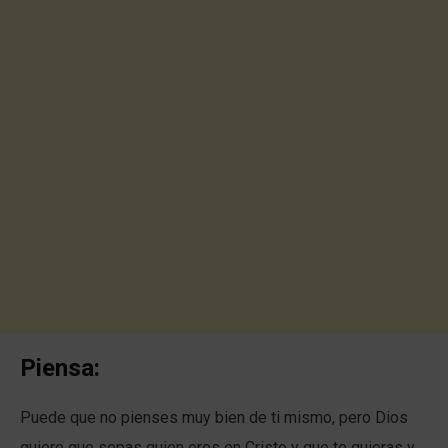
Piensa:
Puede que no pienses muy bien de ti mismo, pero Dios
quiere que sepas quien eres en Cristo y que te quieras y