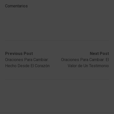
Comentarios
Post
Previous
Next
Previous Post
Next Post
post:
post:
Oraciones Para Cambiar:
Oraciones Para Cambiar: El
navigation
Hecho Desde El Corazón
Valor de Un Testimonio