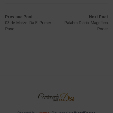
Post
Previous
Next
Previous Post
Next Post
post:
post:
03 de Marzo: Da El Primer
Palabra Diaria: Magnífico
navigation
Paso
Poder