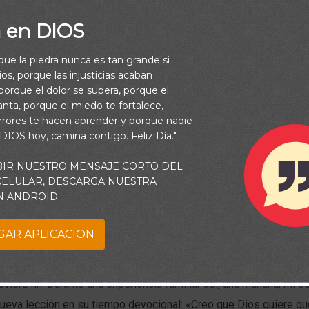
a en DIOS
rque la piedra nunca es tan grande si
os, porque las injusticias acaban
orque el dolor se supera, porque el
vanta, porque el miedo te fortalece,
rrores te hacen aprender y porque nadie
 DIOS hoy, camina contigo. Feliz Día."
BIR NUESTRO MENSAJE CORTO DEL
 CELULAR, DESCARGA NUESTRA
N ANDROID.
GAR APLICACION
viaje por la vida puede ser tan difícil que nos sentimos abrumad
uviera fin. Durante una experiencia familiar así, una mañana, mi 
nueva lección en su tiempo devocional: «Creo que Dios quiere q