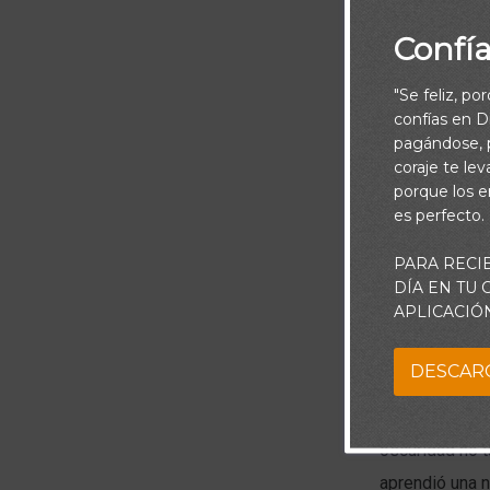
Confí
"Se feliz, po
confías en Di
pagándose, p
coraje te le
porque los e
es perfecto.
PARA RECI
DÍA EN TU
APLICACIÓ
Piensa:
DESCAR
A veces, este 
oscuridad no t
aprendió una 