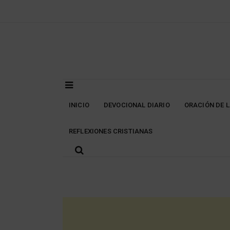
Skip
to
content
INICIO
DEVOCIONAL DIARIO
ORACIÓN DE 
REFLEXIONES CRISTIANAS