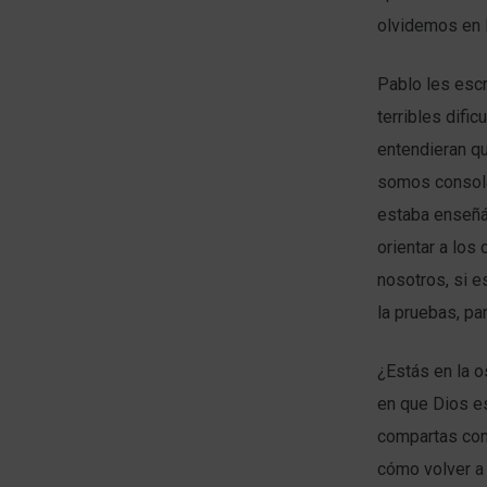
olvidemos en l
Pablo les escr
terribles difi
entendieran q
somos consolad
estaba enseñá
orientar a los
nosotros, si 
la pruebas, pa
¿Estás en la o
en que Dios es
compartas con 
cómo volver a