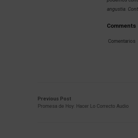
angustia. Conti
Comments
Comentarios
Post
Previous
Next
Previous Post
post:
post:
Promesa de Hoy: Hacer Lo Correcto Audio
navigation