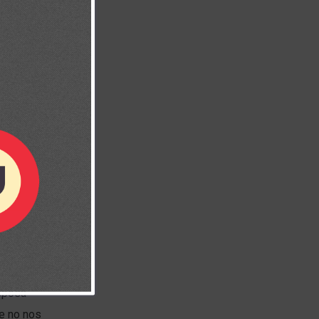
os, como si la
esposa
ue no nos