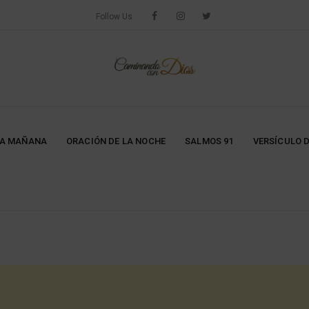
Follow Us
LA MAÑANA
ORACIÓN DE LA NOCHE
SALMOS 91
VERSÍCULO D