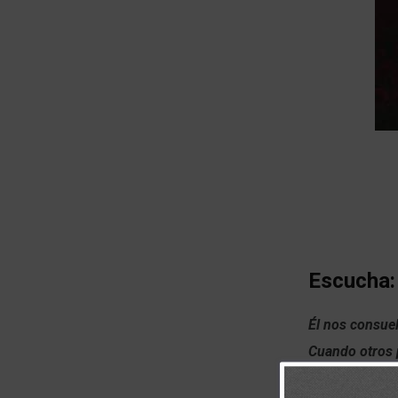
Escucha:
Él nos consuel
Cuando otros 
ha dado a noso