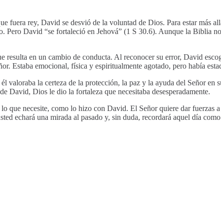
fuera rey, David se desvió de la voluntad de Dios. Para estar más allá 
do. Pero David “se fortaleció en Jehová” (1 S 30.6). Aunque la Biblia no
que resulta en un cambio de conducta. Al reconocer su error, David esc
or. Estaba emocional, física y espiritualmente agotado, pero había estad
 valoraba la certeza de la protección, la paz y la ayuda del Señor en s
 de David, Dios le dio la fortaleza que necesitaba desesperadamente.
lo que necesite, como lo hizo con David. El Señor quiere dar fuerzas a 
 usted echará una mirada al pasado y, sin duda, recordará aquel día com