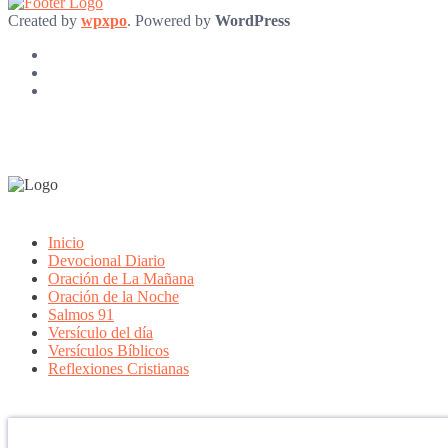
Created by
wpxpo
. Powered by
WordPress
Inicio
Devocional Diario
Oración de La Mañana
Oración de la Noche
Salmos 91
Versículo del día
Versículos Bíblicos
Reflexiones Cristianas