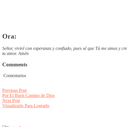
Ora:
Señor, viviré con esperanza y confiado, pues sé que Tú me amas y creo
tu amor. Amén
Comments
Comentarios
Post
Previous
Previous Post
post:
Por El Buen Camino de Dios
navigation
Next
Next Post
post:
Visualizarlo Para Lograrlo