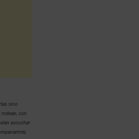
rlas sino
e rodean, con
helan escuchar
acompanarmte,