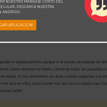
BIR NUESTRO MENSAJE CORTO DEL
 CELULAR, DESCARGA NUESTRA
N ANDROID.
GAR APLICACION
perder el agradecimiento, porque si lo pierdo, mi corazón se llen
testa. Quiero levantar mi frente y observar todas las pequeñas
e regala. Si, hoy encontraré, sin duda, muchas angustias y pro
 mis ojos en ellos, quiero poner mis ojos en los regalos que D
 Gracias Señor.