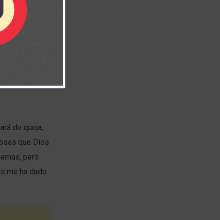
ará de queja,
 cosas que Dios
blemas, pero
ios me ha dado