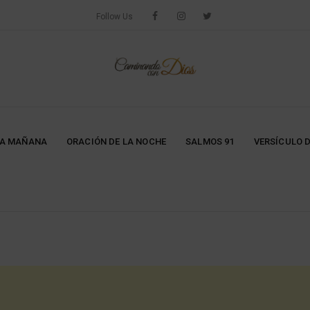
Follow Us
LA MAÑANA
ORACIÓN DE LA NOCHE
SALMOS 91
VERSÍCULO D