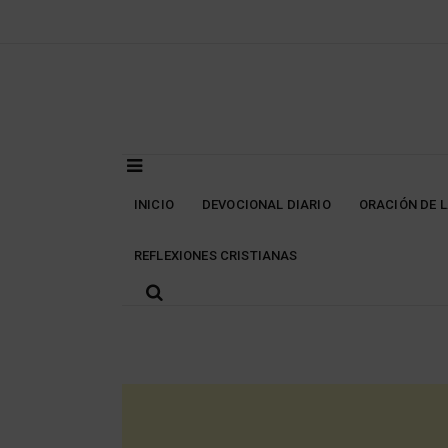
Skip
to
content
INICIO
DEVOCIONAL DIARIO
ORACIÓN DE 
REFLEXIONES CRISTIANAS