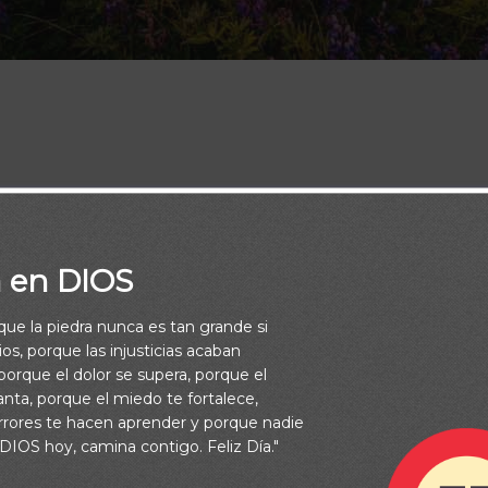
a en DIOS
do por vosotros, damos gracias a Dios, Padre de nuestro Señor 
rque la piedra nunca es tan grande si
:3)
os, porque las injusticias acaban
orque el dolor se supera, porque el
vanta, porque el miedo te fortalece,
rrores te hacen aprender y porque nadie
 DIOS hoy, camina contigo. Feliz Día."