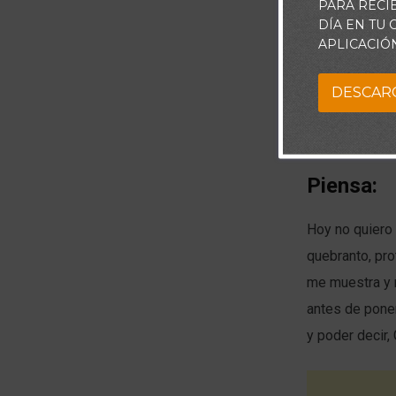
PARA RECI
DÍA EN TU
APLICACIÓ
DESCAR
Piensa:
Hoy no quiero 
quebranto, pro
me muestra y m
antes de poner
y poder decir,