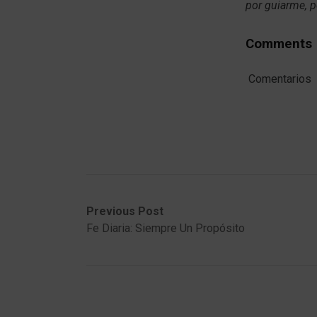
por guiarme, p
Comments
Comentarios
Post
Previous
Next
Previous Post
post:
post:
Fe Diaria: Siempre Un Propósito
navigation