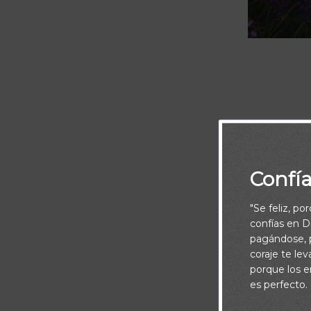
Escucha:
Confí
“Siempre oran
"Se feliz, po
(Colosenses 1
confías en Di
pagándose, p
coraje te le
porque los e
es perfecto.