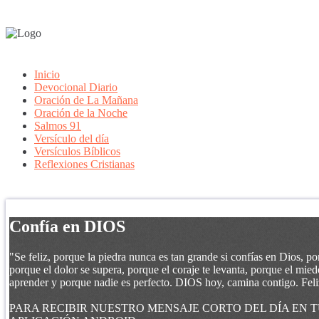
Inicio
Devocional Diario
Oración de La Mañana
Oración de la Noche
Salmos 91
Versículo del día
Versículos Bíblicos
Reflexiones Cristianas
Confía en DIOS
"Se feliz, porque la piedra nunca es tan grande si confías en Dios, po
porque el dolor se supera, porque el coraje te levanta, porque el miedo
aprender y porque nadie es perfecto. DIOS hoy, camina contigo. Feli
PARA RECIBIR NUESTRO MENSAJE CORTO DEL DÍA EN